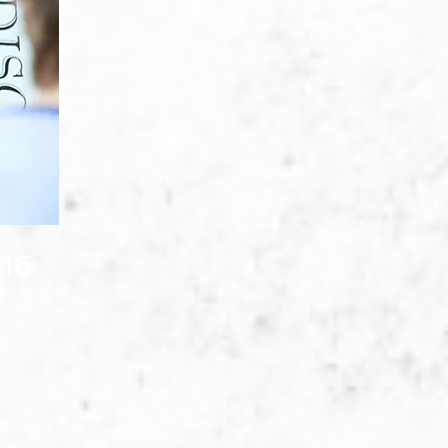
16
: 1h00