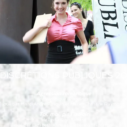
INDISCRÉTIONS PUBLIQUES 20
Durée
Agression romantique
de Véronique Grondines
joué par Marc-André Poliquin et Marie-Christine Raymond
Toi, moi, pis l’isoloir
de Lydia Roy-Simard
joué par Elizabeth Anne et Catherine St-Martin