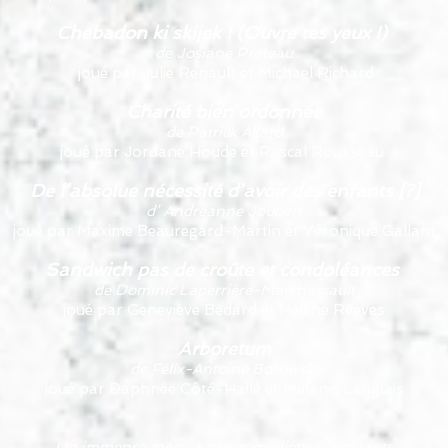
Chebadon ki skijek ! (Ouvre tes yeux !)
de Josiane Proteau
joué par Julie Renault et Michael Richard
Charité bien ordonnée
de Patrick Allard
joué par Jordane Houde et Pascal Rousseau
De l’absolue nécessité d’avoir des enfants [?]
d’ Andréanne Joubert
joué par Maxime Beauregard-Martin et Véronique Gallant
Sandwich pas de croûte et condoléances
de Dominic Laperrière-Marchessault
joué par Geneviève Bédard et Hélène Reeves
Arboretum
de Félix-Antoine Borowski
joué par Daphnée Côté-Hallé et Mélanie Langlais
Un immense merci à nos comédiens suppléants