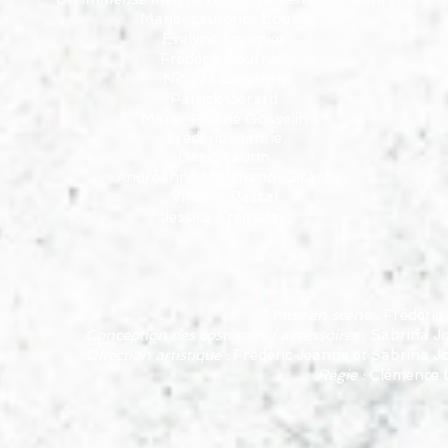
Marie-Laurence Boulet
Evelyne Fournier
Frédérik Fournier
Nicolas Gendron
Patrick Gérard
Marie-Hélène Gosselin
Frédéric Jeanrie
David Laurin
Andréanne
Marchand-Girard
Vincent Pascal
Jessica Tremblay
Mise en scène :
Frédéric
Conception des costumes / accessoires :
Sabrina 
Direction artistique :
Frédéric Jeanrie et Sabrina
Régie :
Clémence 