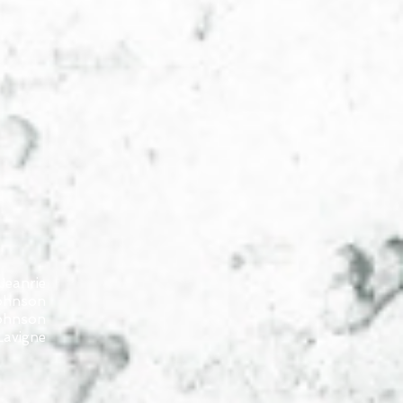
 Jeanrie
Johnson
 Johnson
Lavigne